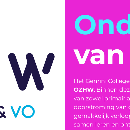
Ond
va
Het Gemini College
OZHW
. Binnen de
van zowel primair 
doorstroming van 
gemakkelijk verloo
samen leren en ont