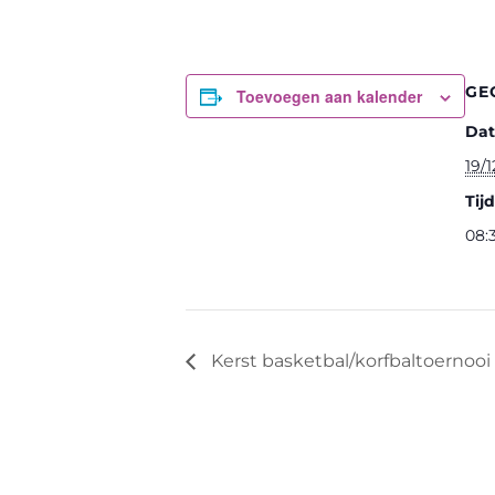
GE
Toevoegen aan kalender
Da
19/
Tijd
08:3
Kerst basketbal/korfbaltoernooi k