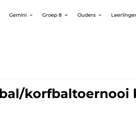
Gemini
Groep 8
Ouders
Leerlinge
bal/korfbaltoernooi k