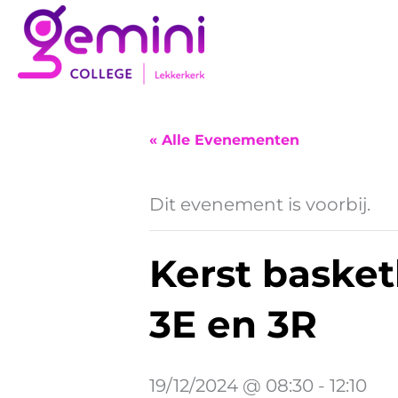
Ga
naar
de
inhoud
« Alle Evenementen
Dit evenement is voorbij.
Kerst basket
3E en 3R
19/12/2024 @ 08:30
-
12:10