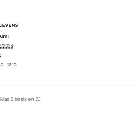
GEVENS
tum:
12/2024
:
0 - 12:10
las 2 basis en 2J