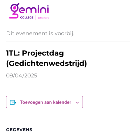
Ga
naar
« Alle Evenementen
de
inhoud
Dit evenement is voorbij.
1TL: Projectdag
(Gedichtenwedstrijd)
09/04/2025
Toevoegen aan kalender
GEGEVENS